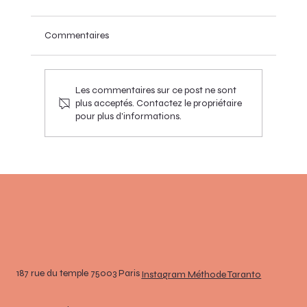
Commentaires
Les commentaires sur ce post ne sont
plus acceptés. Contactez le propriétaire
pour plus d'informations.
Ce qui distingue la en barre au sol Méthode
Taranto des autres pratiques de barre au
sol
187 rue du temple 75003 Paris
Instagram Méthode Taranto