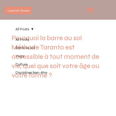
.
Location Studio
All Posts
Pourquoi la barre au sol
All Posts
Méthode Taranto est
Barre au sol
accessible à tout moment de
Yoga
vie, quel que soit votre âge ou
Culture
Disciplines bien-être
votre forme ?