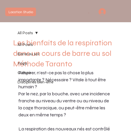
.
Location Studio
All Posts
Les bienfaits de la respiration
All Posts
dans un cours de barre au sol
Barre au sol
Méthode Taranto
Yoga
Respirer, n’est-ce pas la chose la plus 
Culture
importante ? Nécessaire ? Vitale à tout être 
Disciplines bien-être
humain ? 
Par le nez, par la bouche, avec une incidence 
franche au niveau du ventre ou au niveau de 
la cage thoracique, ou peut-être même les 
deux en même temps ?
La respiration des nouveaux nés est contrôlé 