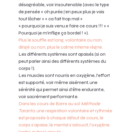
désagréable, voir insoutenable (avec le type 
de pensée « oh purée j’en peux plus je vais 
tout lâcher » « ca fait trop mal » 
« pourquoi je suis venu.e faire ce cours !!! » « 
Pourquoi je m’inflige ça bordel ! »).
Plus le souffle est long, volontaire ou non, 
dirigé ou non, plus le calme interne règne.
Les différents systèmes sont apaisés (si on 
peut parler ainsi des différents systèmes du 
corps !).
Les muscles sont nourris en oxygène, l’effort 
est supporté, voir même aisément, une 
sérénité qui permet ainsi d’être endurant.e, 
voir sacrément performant.e.
Dans les cours de Barre au sol 
Méthode 
Taranto
, une respiration volontaire et rythmée 
est proposée à chaque début de cours, le 
corps s’apaise, le mental s’adoucit, l’oxygène 
(entre autres) circule, 