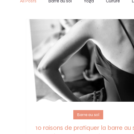
All Posts
Barre au sol
Yoga
Culture
D
Barre au sol
10 raisons de pratiquer la barre au 