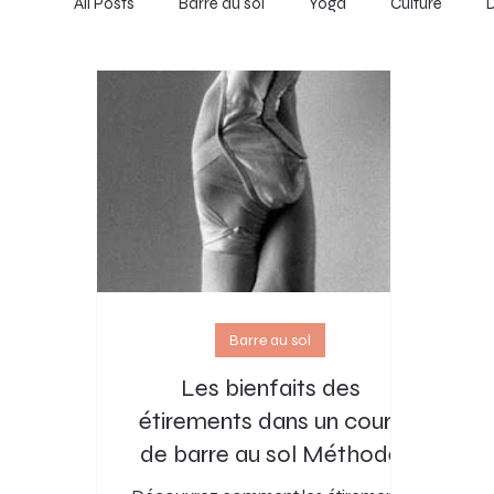
All Posts
Barre au sol
Yoga
Culture
D
Barre au sol
Les bienfaits des
étirements dans un cours
de barre au sol Méthode
Taranto