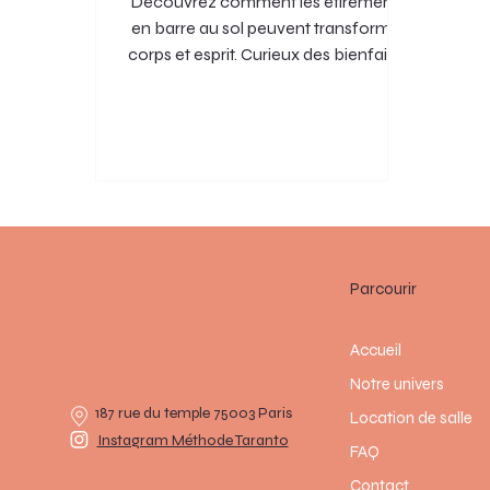
Découvrez comment les étirements
en barre au sol peuvent transformer
corps et esprit. Curieux des bienfaits?
Cliquez et plongez dedans !
Parcourir
Accueil
Notre univers
187 rue du temple 75003 Paris
Location de salle
Instagram Méthode Taranto
FAQ
Contact