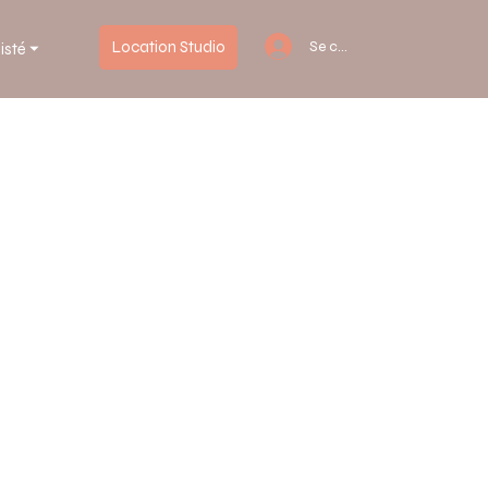
Location Studio
Se connecter
isté ⏷