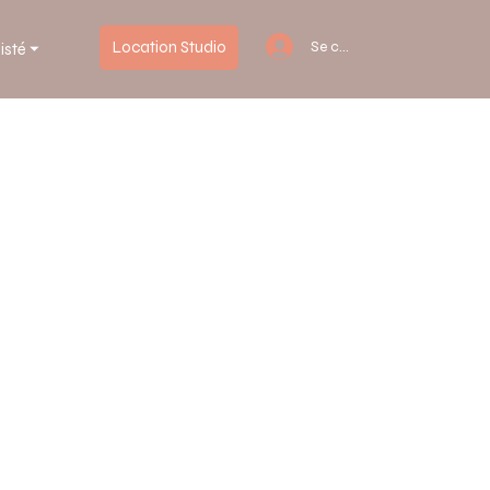
Location Studio
Se connecter
isté ⏷