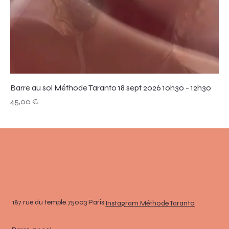
Barre au sol Méthode Taranto 18 sept 2026 10h30 - 12h30
Prix
45,00 €
187 rue du temple 75003 Paris
Instagram Méthode Taranto